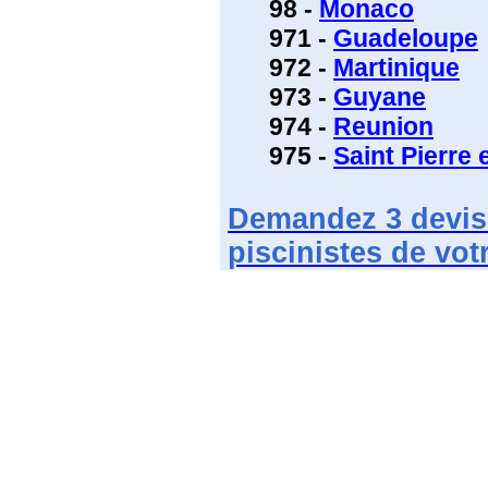
98 -
Monaco
971 -
Guadeloupe
972 -
Martinique
973 -
Guyane
974 -
Reunion
975 -
Saint Pierre 
Demandez
3 devi
piscinistes de vot