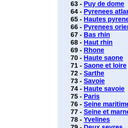
63 -
Puy de dome
64 -
Pyrenees atla
65 -
Hautes pyren
66 -
Pyrenees orie
67 -
Bas rhin
68 -
Haut rhin
69 -
Rhone
70 -
Haute saone
71 -
Saone et loire
72 -
Sarthe
73 -
Savoie
74 -
Haute savoie
75 -
Paris
76 -
Seine maritim
77 -
Seine et marn
78 -
Yvelines
79 -
Deux sevres