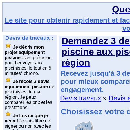
Que
Le site pour obtenir rapidement et fa
vo
Devis de travaux :
Demandez
3 d
Je décris mon
piscine
aux pis
projet equipement
piscine
avec précision
région
pour l’envoyer aux
piscinistes, le tout en 5
Recevez jusqu'à 3 d
minutes* chrono.
pour mieux comparer.
Je reçois 3 devis
equipement piscine
de
engagement.
piscinistes de ma
Devis travaux
»
Devis 
région. Je peux
comparer les prix et les
prestations.
Choisissez votre 
Je fais ce que je
veux !
Je suis libre de
signer ou non avec les