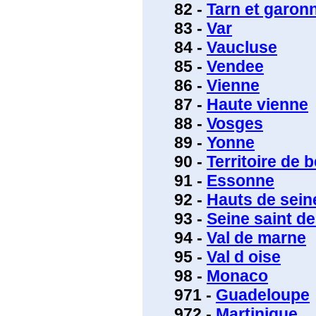
82 -
Tarn et garon
83 -
Var
84 -
Vaucluse
85 -
Vendee
86 -
Vienne
87 -
Haute vienne
88 -
Vosges
89 -
Yonne
90 -
Territoire de b
91 -
Essonne
92 -
Hauts de sein
93 -
Seine saint de
94 -
Val de marne
95 -
Val d oise
98 -
Monaco
971 -
Guadeloupe
972 -
Martinique