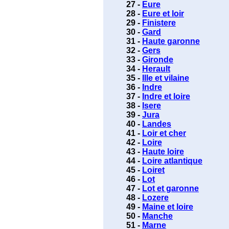
27 -
Eure
28 -
Eure et loir
29 -
Finistere
30 -
Gard
31 -
Haute garonne
32 -
Gers
33 -
Gironde
34 -
Herault
35 -
Ille et vilaine
36 -
Indre
37 -
Indre et loire
38 -
Isere
39 -
Jura
40 -
Landes
41 -
Loir et cher
42 -
Loire
43 -
Haute loire
44 -
Loire atlantique
45 -
Loiret
46 -
Lot
47 -
Lot et garonne
48 -
Lozere
49 -
Maine et loire
50 -
Manche
51 -
Marne