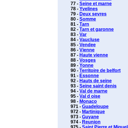
77 -
Seine et marne
78 -
Yvelines
79 -
Deux sevres
80 -
Somme
81 -
Tarn
82 -
Tarn et garonne
83 -
Var
84 -
Vaucluse
85 -
Vendee
86 -
Vienne
87 -
Haute vienne
88 -
Vosges
89 -
Yonne
90 -
Territoire de belfort
91 -
Essonne
92 -
Hauts de seine
93 -
Seine saint denis
94 -
Val de marne
95 -
Val d oise
98 -
Monaco
971 -
Guadeloupe
972 -
Martinique
973 -
Guyane
974 -
Reunion
975 -
Saint Pierre et Mique