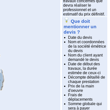
travaux concernés que
devra réaliser le
professionnel et un
estimatif du prix définitif.
Que doit
mentionner un
devis ?
Date du devis
Nom et coordonnées
de la société émétrice
du devis
Nom du client ayant
demandé le devis
Date de début des
travaux, la durée
estimée de ceux-ci
Décompte détaillé de
chaque prestation
Prix de la main
d'oeuvre
Frais de
déplacements
Somme globale qui
sera à payer