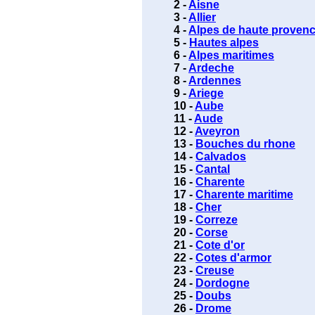
2 -
Aisne
3 -
Allier
4 -
Alpes de haute proven
5 -
Hautes alpes
6 -
Alpes maritimes
7 -
Ardeche
8 -
Ardennes
9 -
Ariege
10 -
Aube
11 -
Aude
12 -
Aveyron
13 -
Bouches du rhone
14 -
Calvados
15 -
Cantal
16 -
Charente
17 -
Charente maritime
18 -
Cher
19 -
Correze
20 -
Corse
21 -
Cote d'or
22 -
Cotes d'armor
23 -
Creuse
24 -
Dordogne
25 -
Doubs
26 -
Drome