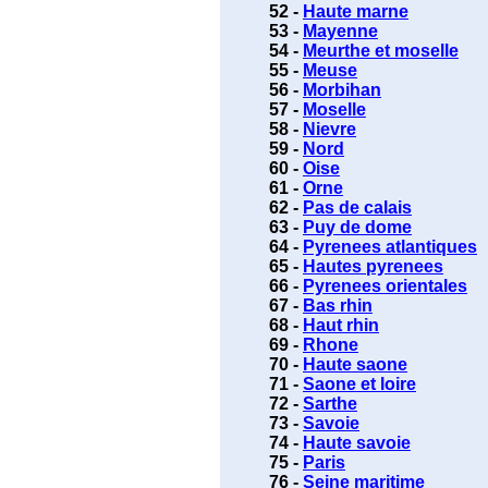
52 -
Haute marne
53 -
Mayenne
54 -
Meurthe et moselle
55 -
Meuse
56 -
Morbihan
57 -
Moselle
58 -
Nievre
59 -
Nord
60 -
Oise
61 -
Orne
62 -
Pas de calais
63 -
Puy de dome
64 -
Pyrenees atlantiques
65 -
Hautes pyrenees
66 -
Pyrenees orientales
67 -
Bas rhin
68 -
Haut rhin
69 -
Rhone
70 -
Haute saone
71 -
Saone et loire
72 -
Sarthe
73 -
Savoie
74 -
Haute savoie
75 -
Paris
76 -
Seine maritime